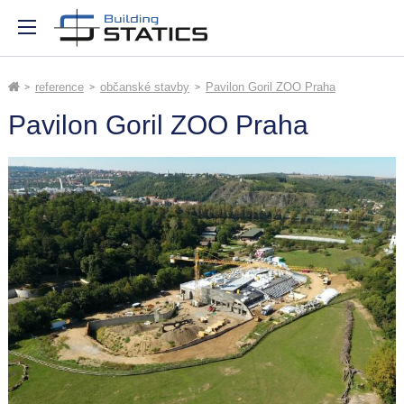
reference
občanské stavby
Pavilon Goril ZOO Praha
Pavilon Goril ZOO Praha