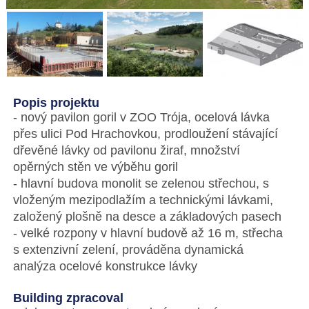
Popis projektu
- nový pavilon goril v ZOO Trója, ocelová lávka
přes ulici Pod Hrachovkou, prodloužení stávající
dřevěné lávky od pavilonu žiraf, množství
opěrných stěn ve výběhu goril
- hlavní budova monolit se zelenou střechou, s
vloženým mezipodlažím a technickými lávkami,
založený plošně na desce a základových pasech
- velké rozpony v hlavní budově až 16 m, střecha
s extenzivní zelení, prováděna dynamická
analýza ocelové konstrukce lávky
Building zpracoval