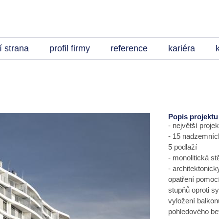
 strana
profil firmy
reference
kariéra
Popis projektu
- největší proj
- 15 nadzemníc
5 podlaží
- monolitická s
- architektonic
opatření pomocí
stupňů oproti s
vyložení balkon
pohledového bet