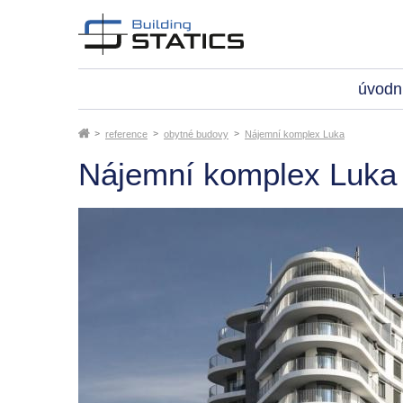
úvodní
reference
obytné budovy
Nájemní komplex Luka
Nájemní komplex Luka