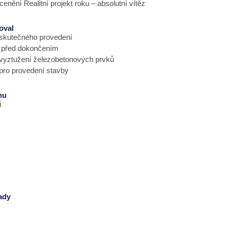
ocenění Realitní projekt roku – absolutní vítěz
oval
skutečného provedení
 před dokončením
vyztužení železobetonových prvků
pro provedení stavby
hu
i
lady