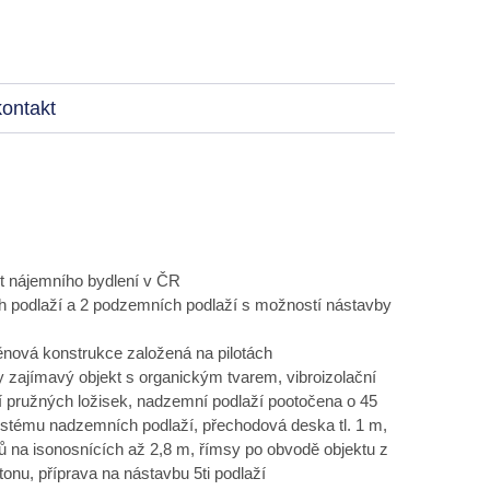
kontakt
ekt nájemního bydlení v ČR
h podlaží a 2 podzemních podlaží s možností nástavby
těnová konstrukce založená na pilotách
ky zajímavý objekt s organickým tvarem, vibroizolační
 pružných ložisek, nadzemní podlaží pootočena o 45
ystému nadzemních podlaží, přechodová deska tl. 1 m,
ů na isonosnících až 2,8 m, římsy po obvodě objektu z
onu, příprava na nástavbu 5ti podlaží