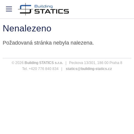
Nenalezeno
Požadovaná stránka nebyla nalezena.
© 2026
Building STATICS s.r.o.
| Peckova 13/301, 186 00 Praha 8
Tel. +420 776 840 834 |
statics@building-statics.cz